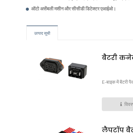
ऑटो असेंबली मशीन और सीसीडी डिटेक्टर एआईओ।
उत्पाद सूची
बैटरी कने
E-बाइक में बैटरी 
विव
लैपटॉप बै