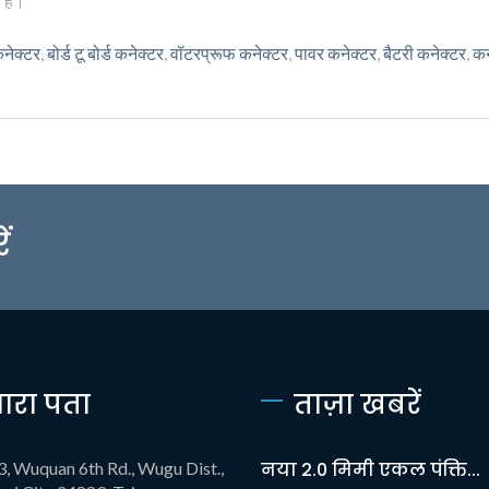
 है।
कनेक्टर
,
बोर्ड टू बोर्ड कनेक्टर
,
वॉटरप्रूफ कनेक्टर
,
पावर कनेक्टर
,
बैटरी कनेक्टर
,
कन
ं
ारा पता
ताज़ा खबरें
3, Wuquan 6th Rd., Wugu Dist.,
नया 2.0 मिमी एकल पंक्ति...