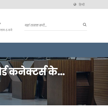
हिन्दी
w
 शाम 6 बजे
ड कनेक्टर्स के