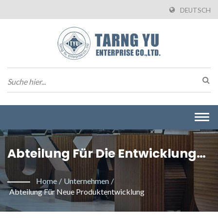
DEUTSCH
Togg
navi
Abteilung Für Die Entwicklung
Neuer Produkte | Hersteller Von
Home
/
Unternehmen
/
Wire-To-Board-
Abteilung Für Neue Produktentwicklung
Steckverbindern Aus Taiwan |