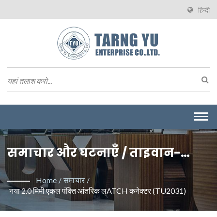
हिन्दी
Togg
navi
समाचार और घटनाएँ / ताइवान-
आधारित उच्च गति, उच्च शक्ति और
Home
/
समाचार
/
जलरोधक कनेक्टर निर्माता | Tarng
नया 2.0 मिमी एकल पंक्ति आंतरिक लATCH कनेक्टर (TU2031)
Yu Enterprise (TYU)