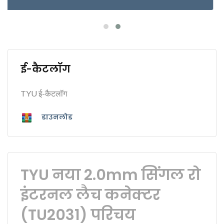
ई-कैटलॉग
TYU ई-कैटलॉग
डाउनलोड
TYU नया 2.0mm सिंगल रो
इंटरनल लैच कनेक्टर
(TU2031) परिचय