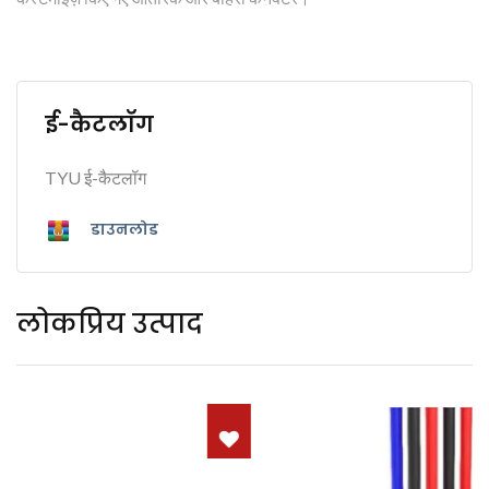
ई-कैटलॉग
TYU ई-कैटलॉग
डाउनलोड
लोकप्रिय उत्पाद