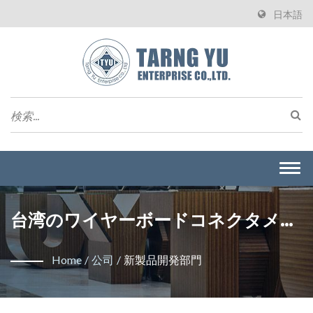
日本語
Togg
navi
台湾のワイヤーボードコネクタメー
カー、Tarng Yu
Home
/
公司
/
新製品開発部門
Enterprise（TYU）の新製品開発部
門