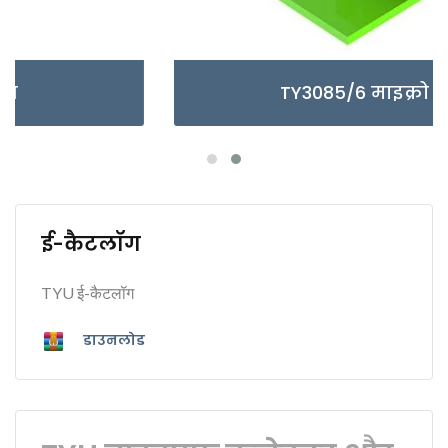
TY3085/6 माइक्रो सीरीज
ई-कैटलॉग
TYU ई-कैटलॉग
डाउनलोड