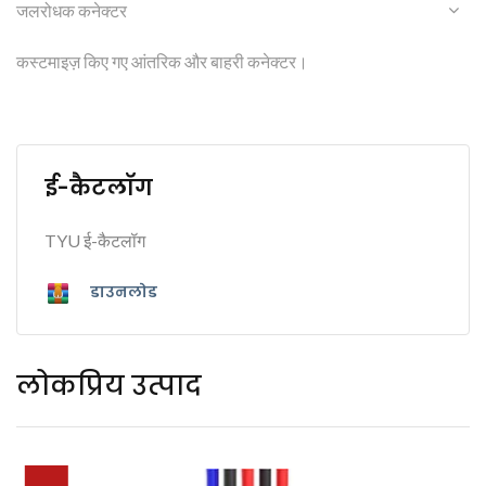
जलरोधक कनेक्टर
कस्टमाइज़ किए गए आंतरिक और बाहरी कनेक्टर।
ई-कैटलॉग
TYU ई-कैटलॉग
डाउनलोड
लोकप्रिय उत्पाद