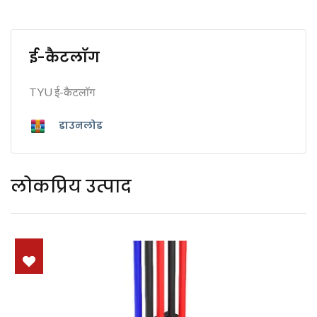
ई-कैटलॉग
TYU ई-कैटलॉग
डाउनलोड
लोकप्रिय उत्पाद