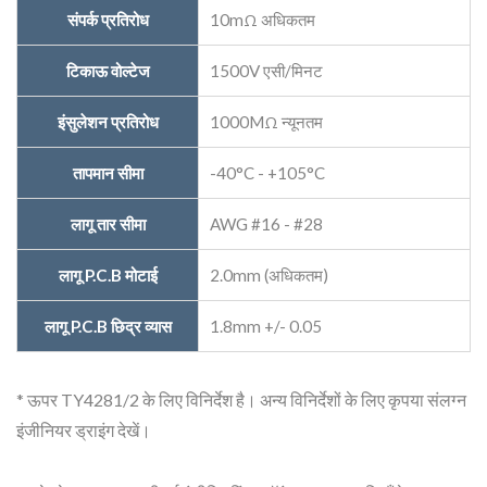
संपर्क प्रतिरोध
10mΩ अधिकतम
टिकाऊ वोल्टेज
1500V एसी/मिनट
इंसुलेशन प्रतिरोध
1000MΩ न्यूनतम
तापमान सीमा
-40°C - +105°C
लागू तार सीमा
AWG #16 - #28
लागू P.C.B मोटाई
2.0mm (अधिकतम)
लागू P.C.B छिद्र व्यास
1.8mm +/- 0.05
* ऊपर TY4281/2 के लिए विनिर्देश है। अन्य विनिर्देशों के लिए कृपया संलग्न
इंजीनियर ड्राइंग देखें।