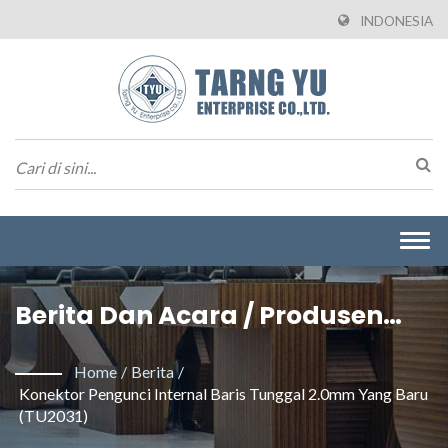
INDONESIA
Togg
navi
Berita Dan Acara / Produsen
Konektor Taiwan Berbasis
Home
/
Berita
/
Kecepatan Tinggi, Daya Tinggi,
Konektor Pengunci Internal Baris Tunggal 2.0mm Yang Baru
(TU2031)
Dan Tahan Air | Tarng Yu