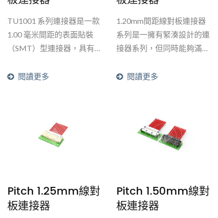
TU1001 系列連接器是一款
1.20mm間距線對板連接器
1.00 毫米間距的表面貼裝
系列是一擁有緊湊設計的連
（SMT）型連接器，具有
接器系列，但同時能夠滿足
單排和雙排壓接式插座。此
更高的電流和電壓需求。
系列的特點是間距細小且高
閱讀更多
閱讀更多
度較低，還提供帶鎖和帶柱
的版本，使其能夠在各種行
業中廣泛應用。帶鎖型設計
能增強連接器的耐用性和穩
定性，減少連接器鬆動或斷
開的風險。連接器上的柱狀
結構在頂入型設計中提供防
呆功能，而在側入型設計中
Pitch 1.25mm線對
Pitch 1.50mm線對
則能在表面貼裝（SMT）
板連接器
板連接器
過程中增加穩定性。此系列