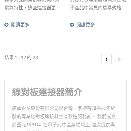
電氣特性，這些連接器更加
子產品中常見的標準規格，
堅固並可承受更高標準的環
通常與排針一起搭配使用。
境要求。常見用於車輛照明
閱讀更多
閱讀更多
和音響系統，戶外顯示器，
工業機械設備，和輕型電動
汽車。
結果 1 - 12 的 23
1
2
線對板連接器簡介
唐虞企業股份有限公司是台灣一家擁有超過40年經
驗的專業線對板連接器生產製造服務商。 我們成立
於西元1991年, 在電子元件產業領域上, 唐虞提供專