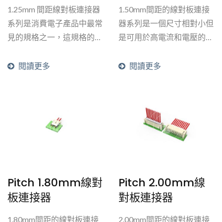
目前廣泛應用於消費電子產
1.25mm 間距線對板連接器
1.50mm間距的線對板連接
品，如筆記型電腦、伺服器
系列是消費電子產品中最常
器系列是一個尺寸相對小但
和智能家電。 TU1002...
見的規格之一，這規格的連
是可用於高電流和電壓的連
接器pin數高達42pin，在消
接器系列。該系列包括單排
費性產業廣泛使用。由於其
和雙排設計，金屬鐵殼，卡
閱讀更多
閱讀更多
體積小該規格最適用於薄型
鎖和卡扣，以及用於大電流
設備和小型家電，例如主平
的高導電銅。
板電腦,液晶螢幕,隨身喇叭
等類似電子產品。
Pitch 1.80mm線對
Pitch 2.00mm線
板連接器
對板連接器
1.80mm間距的線對板連接
2.00mm間距的線對板連接