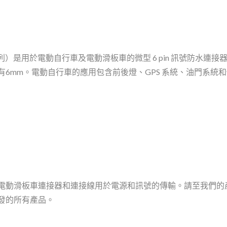
列）是用於電動自行車及電動滑板車的微型 6 pin 訊號防水連接
6mm。電動自行車的應用包含前後燈、GPS 系統、油門系統
電動滑板車連接器和連接線用於電源和訊號的傳輸。請至我們的
發的所有產品。