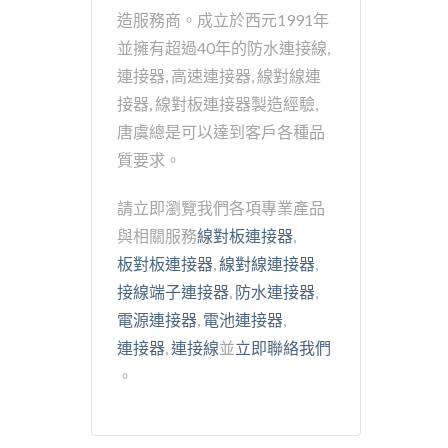
造服務商。成立於西元1991年
並擁有超過40年的防水連接線,
連接器, 高速連接器, 線對線連
接器, 線對板連接器製造經驗,
唐虞總是可以達到客戶各種品
質要求。
請立即瀏覽我們各項專業產品
與相關服務
線對板連接器
,
板對板連接器
,
線對線連接器
,
接線端子連接器
,
防水連接器
,
電源連接器
,
電池連接器
,
連接器
,
連接線
並
立即聯絡我們
。