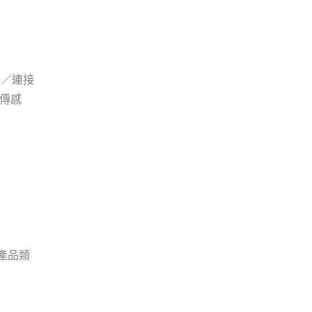
器／連接
和傳感
產品類