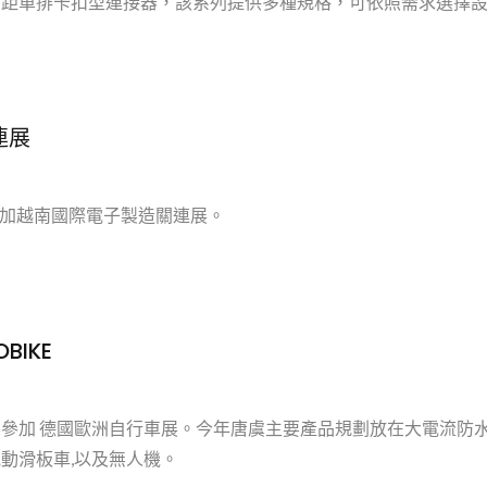
.0 mm間距單排卡扣型連接器，該系列提供多種規格，可依照需求選擇
連展
參加越南國際電子製造關連展。
TY3085/6 Micro Series
TY4
BIKE
25參加 德國歐洲自行車展。今年唐虞主要產品規劃放在大電流防
電動滑板車,以及無人機。