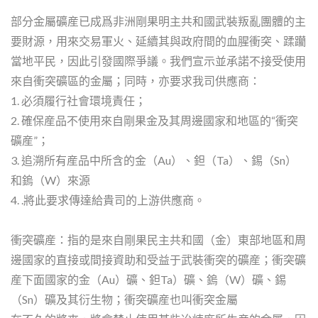
部分金屬礦産已成爲非洲剛果明主共和國武裝叛亂團體的主
要財源，用來交易軍火、延續其與政府間的血腥衝突、蹂躪
當地平民，因此引發國際爭議。我們宣示並承諾不接受使用
來自衝突礦區的金屬；同時，亦要求我司供應商：
1. 必須履行社會環境責任；
2. 確保産品不使用來自剛果金及其周邊國家和地區的“衝突
礦産”；
3. 追溯所有産品中所含的金（Au）、鉭（Ta）、錫（Sn）
和鎢（W）來源
4. .將此要求傳達給貴司的上游供應商。
衝突礦産：指的是來自剛果民主共和國（金）東部地區和周
邊國家的直接或間接資助和受益于武裝衝突的礦産；衝突礦
産下面國家的金（Au）礦、鉭Ta）礦、鎢（W）礦、錫
（Sn）礦及其衍生物；衝突礦産也叫衝突金屬