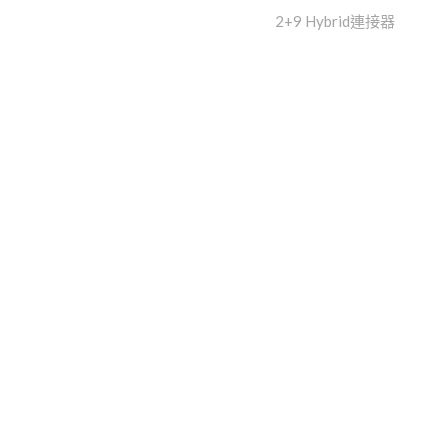
2+9 Hybrid連接器
Mini Series
TY3085/6 Micro Series