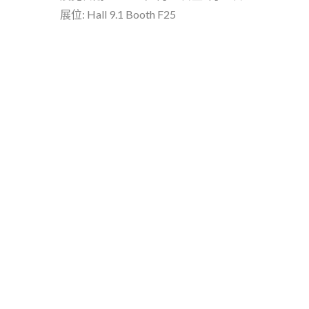
展位: Hall 9.1 Booth F25
TY4281 