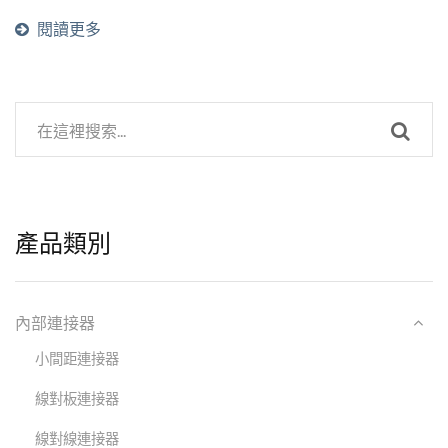
板的連接。我們的LED連接
閱讀更多
器使用的是推入式連接端子
排。推入式連接的特點包括
較低的插入力、插入和拔出
免工具、節省時間的連接方
式以及防錯連接。
產品類別
內部連接器
小間距連接器
線對板連接器
線對線連接器