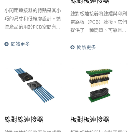
線對板連接器
小間距連接器的特點是其小
線對板連接器將線纜與印刷
巧的尺寸和低輪廓設計。這
電路板（PCB）連接。它們
些產品適用於PCB空間有
提供了一種簡單、可靠且具
限、總插入高度和長度受限
成本效益的解決方案，用於
的情況。我們的小間距連接
閱讀更多
PC板之間的連接。大多數
閱讀更多
器系列（間距0.60mm、
線對板連接器也會具有線對
0.80mm和1.80mm）為設計
線的連接器設計。
工程師提供了多種選擇。電
路範圍從2針到22針，頂部
進入和側面進入設計，壓接
型和IDC型，標準鍍錫和厚
µ金鍍層。這些細間距連接
器最常見的應用領域包括
AR/VR頭盔、無線耳機、頸
線對線連接器
板對板連接器
掛式耳機和筆記型電腦揚聲