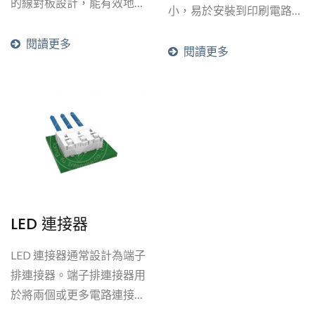
的線對板設計，能有效地實
小，易於安裝到印刷電路板
現更小的間距、更低的輪廓
（PCB）上，且具有成本效
高度、更少的PCB佔用面
閱讀更多
益，因為每次使用只有一個
閱讀更多
積，以及更高的靈活性。其
連接器。端子先經沖壓處
應用範圍包括需要高度機械
理，再進行鍍...
靈活性的電子產品，如影印
機、助聽器以及音視頻設
備。其他：TF2542...
LED 連接器
LED 連接器通常設計為端子
排連接器。端子排連接器用
於將兩個或更多電路連接在
一起，常見於線對線和線對