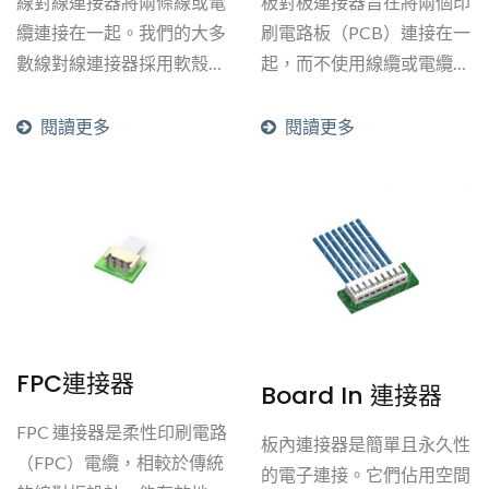
線對線連接器將兩條線或電
板對板連接器旨在將兩個印
器。
纜連接在一起。我們的大多
刷電路板（PCB）連接在一
數線對線連接器採用軟殼設
起，而不使用線纜或電纜。
計，滿足小型、輕量和低成
這種類型的連接器具有成本
本連接器的需求。它們能夠
效益，節省空間，並且通常
閱讀更多
閱讀更多
抵抗消費類電子產品中常見
不需要插拔循環或只需較少
的振動，並且易於插拔，具
的插拔循環。板對板連接器
有高插拔頻率，並經過防火
是多個行業中的常見標準，
認證。接點材料為黃銅或磷
並且可以根據需求輕鬆定
青銅，並覆有錫或金屬鎳上
製。
的錫或金鍍層。外殼通常使
用尼龍材料，並符合UL...
FPC連接器
Board In 連接器
FPC 連接器是柔性印刷電路
板內連接器是簡單且永久性
（FPC）電纜，相較於傳統
的電子連接。它們佔用空間