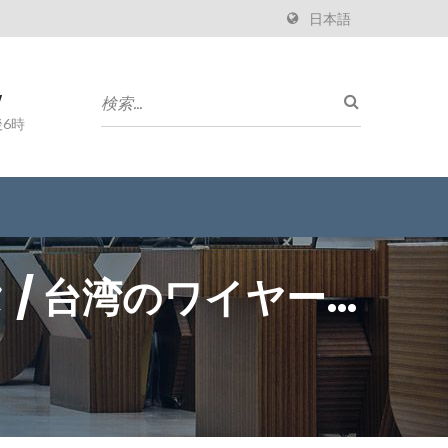
日本語
w
6時
/ 台湾のワイヤー
terprise（TYU）