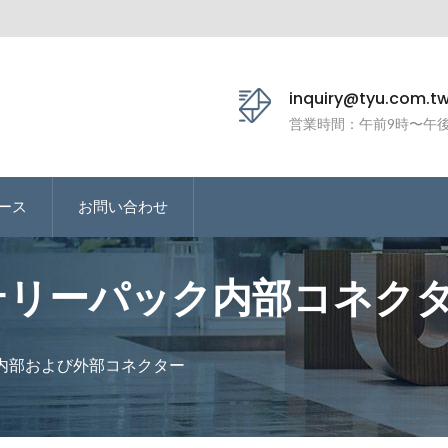
inquiry@tyu.com.t
営業時間：午前9時〜午後
ース
お問い合わせ
リーパック内部コネクタ 
業者 | Tarng Yu En
内部および外部コネクター