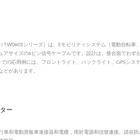
TW0601シリーズ）は、Eモビリティシステム（電動自転車
ュアサイズの6ピン信号ケーブルです。設計は、接合面でわずか
クでの応用例には、フロントライト、バックライト、GPSシス
などがあります。
クター
自行車和電動滑板車連接器和電纜，用於電源和信號連接。請在防