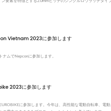
ザイン要素を特徴とする2.0mmピッチのシングルロウラッチタイ
epcon Vietnam 2023に参加します
ズ
TY3085/6 マイクロシリーズ
T
ベトナムでNepconに参加します。
urobike 2023に参加します
までEUROBIKEに参加します。今年は、高性能な電動自転車、電