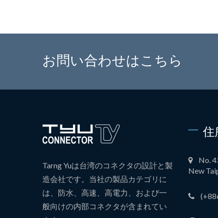
お問い合わせはこちら
住
No. 4
Tarng Yuは台湾のコネクタの設計と製
New Taip
造会社です。当社の製品カテゴリに
は、防水、高速、高電力、および一
(+88
般向けの内部コネクタが含まれてい