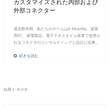
カスタマイズされた内部および
外部コネクター
過去数年間、私たちのチームはE-Mobility、産業
用PC、家電製品、電子テキスタイル産業で使用さ
れるコネクタのコンサルティングと設計に従事し
てきました。これらの個別の製品は、お客様との
続きを読む
協力によるもので、彼らが直面しているコネクタ
の課題を解決するためのものです。課題は電気
的、機械的、および/または環境的な性能や制約に
及ぶことがあります。
結果 1 - 8 の 8