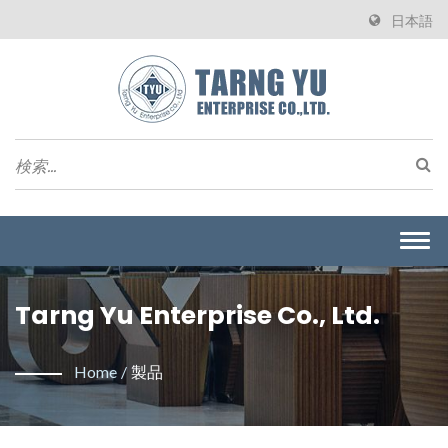
日本語
Togg
navi
Tarng Yu Enterprise Co., Ltd.
Home
/
製品