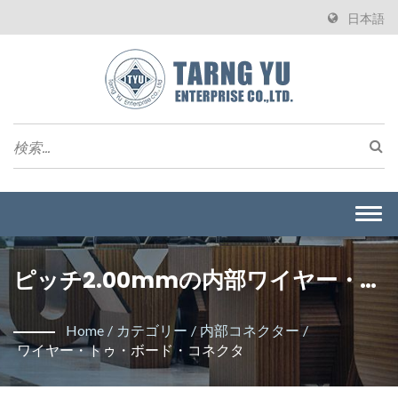
日本語
Togg
navi
ピッチ2.00mmの内部ワイヤー・ト
ゥ・ボード・コネクタです。 /
Home
/
カテゴリー
/
内部コネクター
/
Tarng Yu Enterprise Co., Ltd.はワ
ワイヤー・トゥ・ボード・コネクタ
イヤーボードコネクタを製造する専