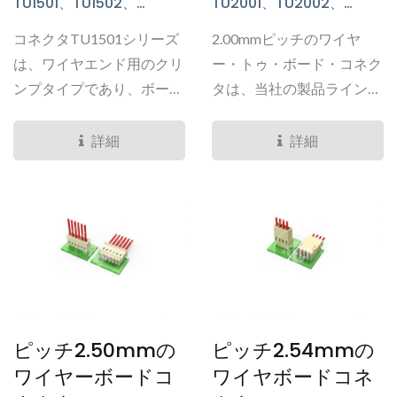
TU1501、TU1502、
TU2001、TU2002、
TU1503、TU1506、
TU2003、TU2004、
コネクタTU1501シリーズ
2.00mmピッチのワイヤ
TU1512、TU1513シリーズ
TU2005、TU2006、
TU2007、TU2008、
は、ワイヤエンド用のクリ
ー・トゥ・ボード・コネク
TU2011、TU2013,
ンプタイプであり、ボード
タは、当社の製品ラインナ
TU2018、TU2025、
エンド用にはスルーホール
ップの中でも最も充実した
TS2016、TU2015、
またはSMTタイプのヘッ
ポートフォリオの一つで
詳細
詳細
TU2023、TU2031 シリー
ダーオプションがありま
す。このシリーズでは、内
ズ
す。...
部ロックから外部ロック、
アクティブまたはパッシブ
ロック、シングルローまた
はデュアルロー、TPAバー
ジョン、標準または高電流
用の銅材料、垂直または直
角タイプ、SMTまたはDIP
ピッチ2.50mmの
ピッチ2.54mmの
タイプなど、さまざまな構
ワイヤーボードコ
ワイヤボードコネ
成をほぼすべて見つけるこ