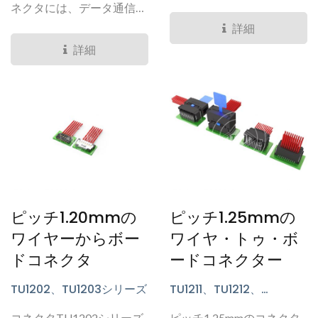
はんだ付け型など、いくつ
ネクタには、データ通信や
かのシリーズが含まれてお
消費者向け産業など、さま
詳細
り、幅広い用途に適してい
ざまなシリーズがありま
詳細
ます。
す。製品のデータ転送速度
の向上とよりコンパクトな
デザインに対応し、当社の
ファインピッチコネクタ
は、小型サイズ、低プロフ
ァイル設計、高速性能が特
徴です。
ピッチ1.20mmの
ピッチ1.25mmの
ワイヤーからボー
ワイヤ・トゥ・ボ
ドコネクタ
ードコネクター
TU1202、TU1203シリーズ
TU1211、TU1212、
TU1213、TU1217、
コネクタTU1202シリーズ
ピッチ1.25mmのコネクタ