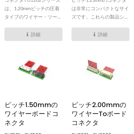
TU1218、TU1252、
TU1253、TU1256、
は、1.20mmピッチの圧着
は非常にコンパクトなサイ
TU1257 シリーズ
タイプのワイヤー・ツー・
ズです。これらの製品シリ
ボード・コネクタです。...
ーズは、基板スペースが制
限されている消費電子製品
詳細
詳細
や全体的なシステムスペー
スが制限されている製品に
よく使用されます。例とし
ては、ディスプレイパネ
ル、スピーカー、タブレッ
トなどがあります。
ピッチ1.50mmの
ピッチ2.00mmの
ワイヤーボードコ
ワイヤーtoボード
ネクタ
コネクタ