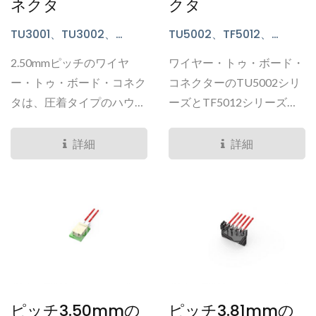
ネクタ
クタ
とができます。
TU3001、TU3002、
TU5002、TF5012、
TU3003、TU3004、
TU5005、TU5006シリー
2.50mmピッチのワイヤ
ワイヤー・トゥ・ボード・
TU3007、TU3009、
ズ
TU3011、TU5004シリーズ
ー・トゥ・ボード・コネク
コネクターのTU5002シリ
タは、圧着タイプのハウジ
ーズとTF5012シリーズ
ングプラグであり、ボード
は、主に信号接続に使用さ
側はスルーホールタイプの
れる2.54mmピッチのワイ
詳細
詳細
PCBヘッダです。...
ヤー・トゥ・ボード・コネ
クターです。...
ピッチ3.50mmの
ピッチ3.81mmの