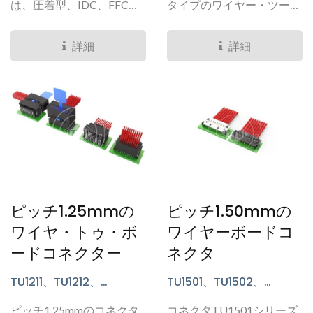
シリーズ
は、圧着型、IDC、FFC、
タイプのワイヤー・ツー・
はんだ付け型など、いくつ
ボード・コネクタです。...
かのシリーズが含まれてお
詳細
詳細
り、幅広い用途に適してい
ます。
ピッチ1.25mmの
ピッチ1.50mmの
ワイヤ・トゥ・ボ
ワイヤーボードコ
ードコネクター
ネクタ
TU1211、TU1212、
TU1501、TU1502、
TU1213、TU1217、
TU1503、TU1506、
ピッチ1.25mmのコネクタ
コネクタTU1501シリーズ