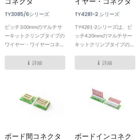
コネクタ
イヤー・コネクタ
とができます。
TY3085/6シリーズ
TY4281-2 シリーズ
ピッチ3.00mmのマルチサ
TY4281-2シリーズは、ピ
ーキットクリンプタイプの
ッチ4.20mmのマルチサー
ワイヤー・ワイヤーコネク
キットクリンプタイプのワ
タ（TY3085/6）は、市場
イヤツーワイヤコネクター
で最も汎用性のあるコネク
です。...
詳細
詳細
タの一つです。...
ボード間コネクタ
ボードインコネク