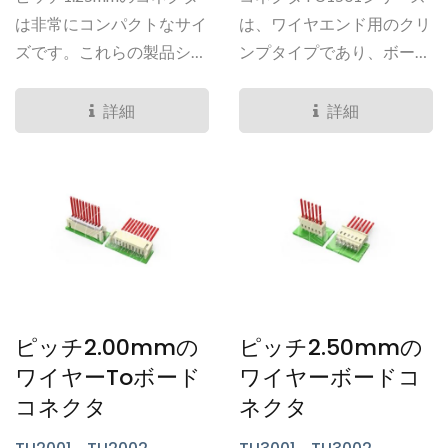
TU1218、TU1252、
TU1512、TU1513シリーズ
TU1253、TU1256、
は非常にコンパクトなサイ
は、ワイヤエンド用のクリ
TU1257 シリーズ
ズです。これらの製品シリ
ンプタイプであり、ボード
ーズは、基板スペースが制
エンド用にはスルーホール
限されている消費電子製品
またはSMTタイプのヘッ
詳細
詳細
や全体的なシステムスペー
ダーオプションがありま
スが制限されている製品に
す。...
よく使用されます。例とし
ては、ディスプレイパネ
ル、スピーカー、タブレッ
トなどがあります。
ピッチ2.00mmの
ピッチ2.50mmの
ワイヤーtoボード
ワイヤーボードコ
コネクタ
ネクタ