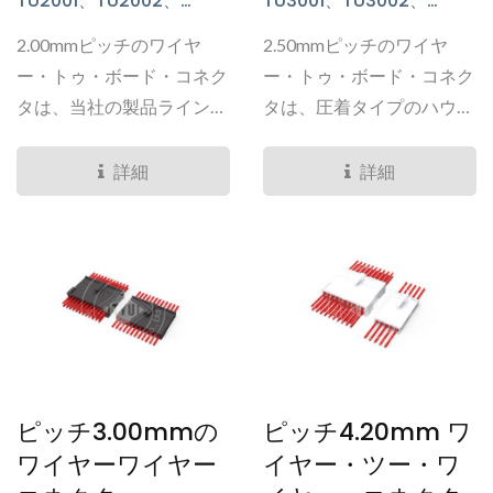
TU2001、TU2002、
TU3001、TU3002、
TU2003、TU2004、
TU3003、TU3004、
2.00mmピッチのワイヤ
2.50mmピッチのワイヤ
TU2005、TU2006、
TU3007、TU3009、
TU2007、TU2008、
TU3011、TU5004シリーズ
ー・トゥ・ボード・コネク
ー・トゥ・ボード・コネク
TU2011、TU2013,
タは、当社の製品ラインナ
タは、圧着タイプのハウジ
TU2018、TU2025、
ップの中でも最も充実した
ングプラグであり、ボード
TS2016、TU2015、
ポートフォリオの一つで
側はスルーホールタイプの
詳細
詳細
TU2023、TU2031 シリー
す。このシリーズでは、内
PCBヘッダです。...
ズ
部ロックから外部ロック、
アクティブまたはパッシブ
ロック、シングルローまた
はデュアルロー、TPAバー
ジョン、標準または高電流
用の銅材料、垂直または直
角タイプ、SMTまたはDIP
ピッチ3.00mmの
ピッチ4.20mm ワ
タイプなど、さまざまな構
ワイヤーワイヤー
イヤー・ツー・ワ
成をほぼすべて見つけるこ