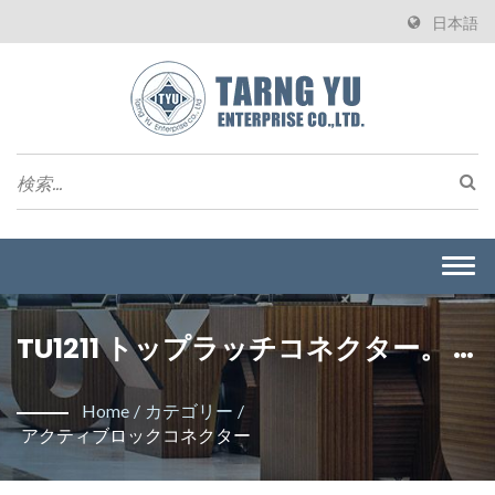
日本語
Togg
navi
TU1211 トップラッチコネクター。 /
Tarng Yu Enterprise Co., Ltd.はワ
Home
/
カテゴリー
/
イヤーボードコネクタを製造する専
アクティブロックコネクター
門メーカーです。