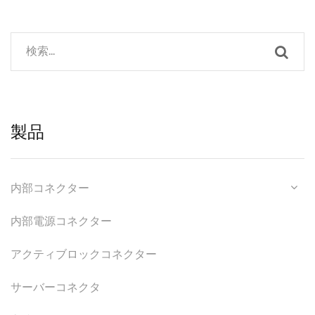
ことができ、顧客の要求に
応じてプッシュブロックま
たは非プッシュブロックの
デザインがあります。両デ
ザインの合計結合高さは
4.50mmです。
製品
内部コネクター
内部電源コネクター
アクティブロックコネクター
サーバーコネクタ