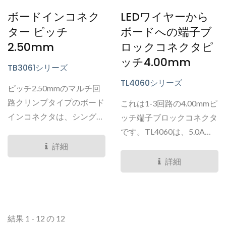
ボードインコネク
LEDワイヤーから
ター ピッチ
ボードへの端子ブ
2.50mm
ロックコネクタピ
ッチ4.00mm
TB3061シリーズ
TL4060シリーズ
ピッチ2.50mmのマルチ回
路クリンプタイプのボード
これは1-3回路の4.00mmピ
インコネクタは、シングル
ッチ端子ブロックコネクタ
およびデュアルローの垂直
です。TL4060は、5.0Aか
入力設計で、最大32回路ま
ら9.0Aの電流範囲と、
詳細
で対応しています。...
AWG#18からAWG#24のワ
詳細
イヤ範囲を持っています。
このコネクタは、ソリッド
ワイヤまたはストランドワ
イヤのいずれかを使用する
結果 1 - 12 の 12