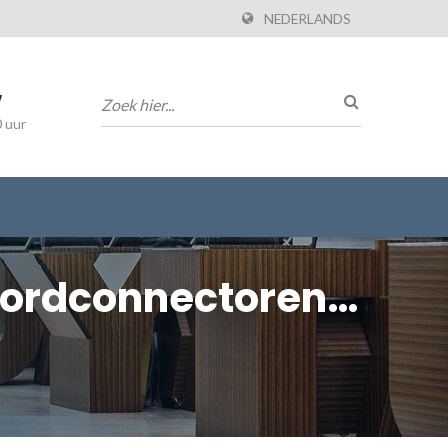
NEDERLANDS
w
0 uur
Bordconnectoren