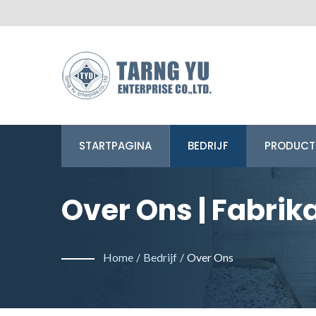
STARTPAGINA
BEDRIJF
PRODUCT
Over Ons | Fabri
Uit Taiwan | Tarn
Home
/
Bedrijf
/
Over Ons