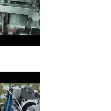
tische invoegvorm- en assemblagemachine.