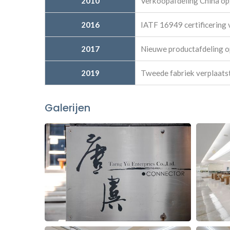
2010
Verkoopafdeling China op
2016
IATF 16949 certificering 
2017
Nieuwe productafdeling o
2019
Tweede fabriek verplaatst
Galerijen