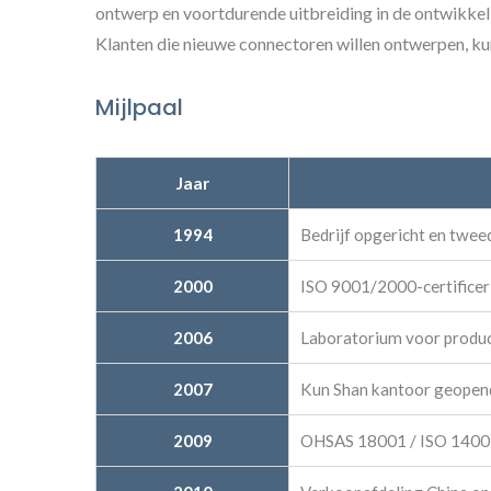
ontwerp en voortdurende uitbreiding in de ontwikkeli
Klanten die nieuwe connectoren willen ontwerpen, k
Mijlpaal
Jaar
1994
Bedrijf opgericht en twee
2000
ISO 9001/2000-certificer
2006
Laboratorium voor produc
2007
Kun Shan kantoor geopen
2009
OHSAS 18001 / ISO 14001 