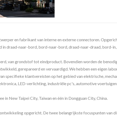
werper en fabrikant van interne en externe connectoren. Opgerich
id in draad-naar-bord, bord-naar-bord, draad-naar-draad, bord-i
oerd, van grondstof tot eindproduct. Bovendien worden de benodi
ontwikkeld, gerepareerd en vervaardigd. We hebben een eigen labo
an specifieke klantvereisten op het gebied van elektrische, mecha
ktronica, LED-verlichting, industriële pc's, automotive voertuigen
e in New Taipei City, Taiwan en één in Dongguan City, China.
ontwikkeling opgericht. De twee belangrijkste focuspunten van d