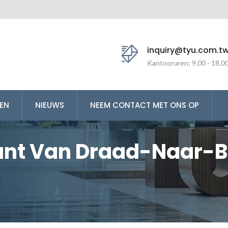
inquiry@tyu.com.t
Kantooruren: 9.00 - 18.0
EN
NIEUWS
NEEM CONTACT MET ONS OP
kant Van Draad-Naar-
g Yu Enterprise (TYU)