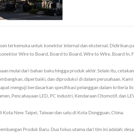
sen terkemuka untuk konektor internal dan eksternal. Didirikan p
ektor Wire to Board, Board to Board, Wire to Wire, Board In, F
an mulai dari bahan baku hingga produk akhir. Selain itu, cetaka
kembangkan, diperbaiki, dan diproduksi di dalam perusahaan. Kami 
apat menguji berdasarkan spesifikasi pelanggan dalam kriteria li
umen, Pencahayaan LED, PC Industri, Kendaraan Otomotif, dan LEV
 di Kota New Taipei, Taiwan dan satu di Kota Dongguan, China.
mbangan Produk Baru. Dua fokus utama dari tim ini adalah: desa