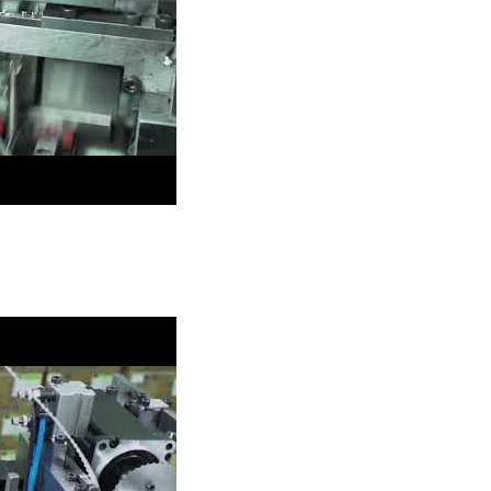
sangan dan Perakitan TYU Auto Insert Molding.