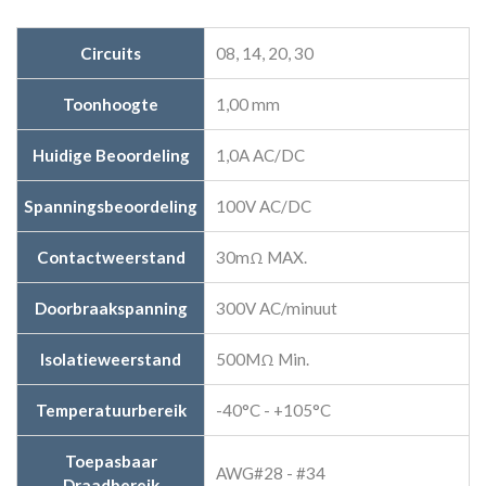
Circuits
08, 14, 20, 30
Toonhoogte
1,00 mm
Huidige Beoordeling
1,0A AC/DC
Spanningsbeoordeling
100V AC/DC
Contactweerstand
30mΩ MAX.
Doorbraakspanning
300V AC/minuut
Isolatieweerstand
500MΩ Min.
Temperatuurbereik
-40°C - +105°C
Toepasbaar
AWG#28 - #34
Draadbereik