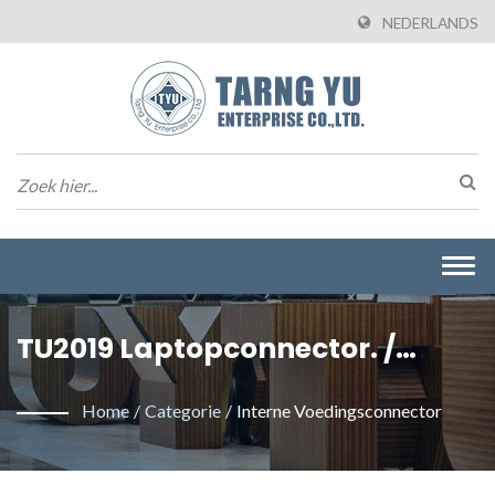
NEDERLANDS
Togg
navi
TU2019 Laptopconnector. /
Tarng Yu Enterprise Co., Ltd. Is
Home
/
Categorie
/
Interne Voedingsconnector
Een Professionele Fabrikant Die
Draad-Naar-Bord Connectoren