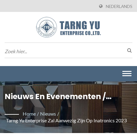
NEDERLANDS
Togg
navi
Nieuws En Evenementen /
Taiwan-Based High Speed,
Home
/
Nieuws
/
High Power & Waterproof
Tarng Yu Enterprise Zal Aanwezig Zijn Op Inatronics 2023
Connectors Fabrikant | Tarng