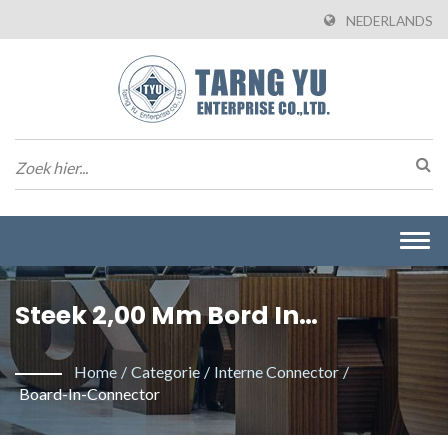
NEDERLANDS
Togg
navi
Steek 2,00 Mm Bord In
Connector. / Tarng Yu
Home
/
Categorie
/
Interne Connector
/
Enterprise Co., Ltd. Is Een
Board-In-Connector
Professionele Fabrikant Die