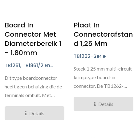
Board In
Plaat In
Connector Met
Connectorafstan
Diameterbereik 1
D 1,25 Mm
- 1.80mm
TB1262-Serie
TB1261, TB1861/2 En
Steek 1,25 mm multi-circuit
TB1863 Series
krimptype board-in
Dit type boardconnector
connector. De TB1262-
heeft geen behuizing die de
connector is een verticale...
terminals omhult. Met
connectoren die niet...
Details
Details