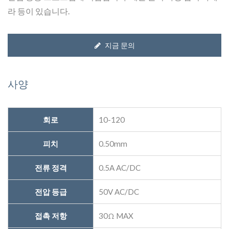
라 등이 있습니다.
지금 문의
사양
회로
10-120
피치
0.50mm
전류 정격
0.5A AC/DC
전압 등급
50V AC/DC
접촉 저항
30Ω MAX