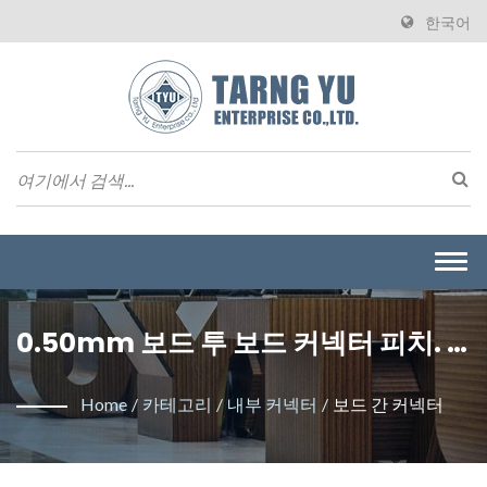
한국어
Togg
navi
0.50mm 보드 투 보드 커넥터 피치. /
대만의 와이어 투 보드 커넥터 제조업
Home
/
카테고리
/
내부 커넥터
/
보드 간 커넥터
체 | Tarng Yu Enterprise (TYU)