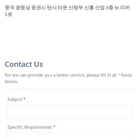
중국 광둥성 둥관시 탄샤 타운 신탕부 신흥 산업 6층 뉴 리버
1로