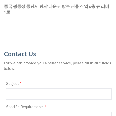
중국 광둥성 둥관시 탄샤 타운 신탕부 신흥 산업 6층 뉴 리버
1로