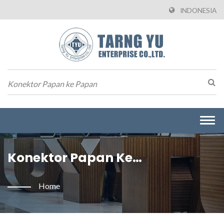
INDONESIA
Togg
navi
Konektor Papan Ke
PapanDicari | Produsen
Home
Konektor Kawat Ke Papan Dari
Taiwan | Tarng Yu Enterprise