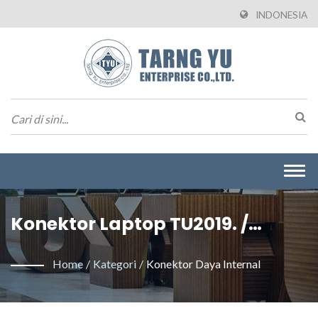
INDONESIA
Togg
navi
Konektor Laptop TU2019. /
Tarng Yu Enterprise Co., Ltd.
Home
/
Kategori
/
Konektor Daya Internal
Adalah Produsen Profesional
Yang Membuat Konektor Wire