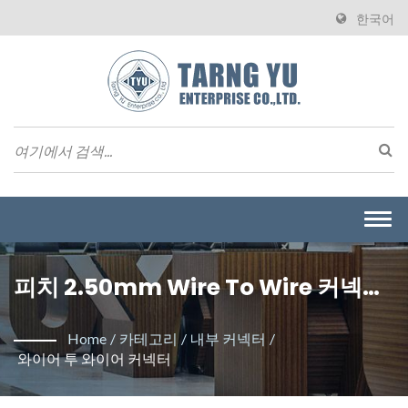
한국어
Togg
navi
피치 2.50mm Wire To Wire 커넥터
TY3081-2. / 대만의 와이어 투 보드 커
Home
/
카테고리
/
내부 커넥터
/
넥터 제조업체 | Tarng Yu
와이어 투 와이어 커넥터
Enterprise (TYU)