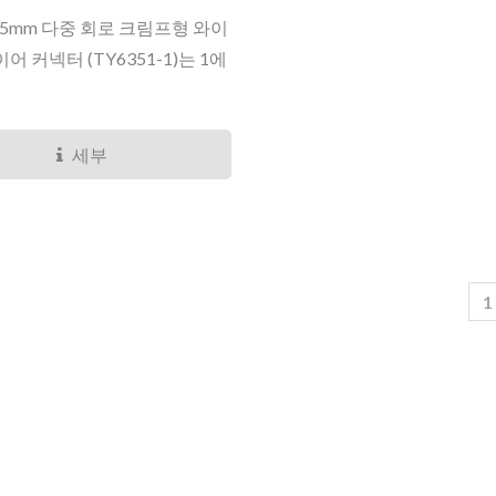
 6.35mm 다중 회로 크림프형 와이
이어 커넥터 (TY6351-1)는 1에
세부
1
TY3085/6 마이크로 시리즈
TY4281 미니 