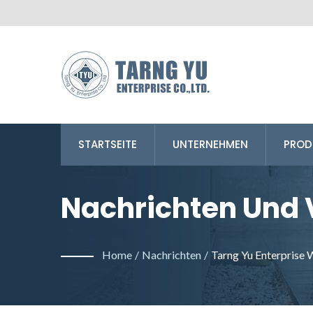
STARTSEITE
UNTERNEHMEN
PROD
Nachrichten Und 
Hersteller Von H
Home
/
Nachrichten
/
Tarng Yu Enterprise
Und Wasserdichte