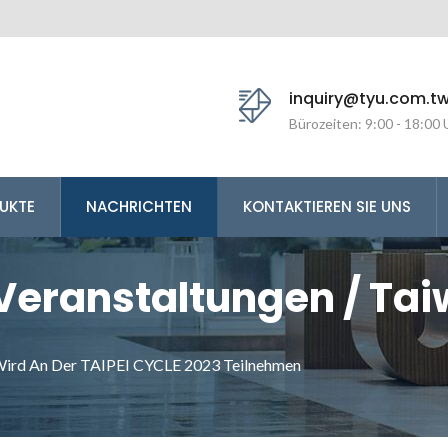
inquiry@tyu.com.t
Bürozeiten: 9:00 - 18:00 
UKTE
NACHRICHTEN
KONTAKTIEREN SIE UNS
Veranstaltungen / Ta
ochgeschwindigkeits-,
 Wird An Der TAIPEI CYCLE 2023 Teilnehmen
n Steckverbindern | T