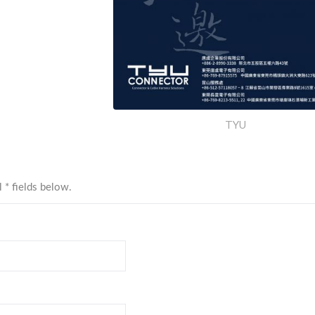
TYU
TY3085/6 Mikro-Serie
TY4281 Mini-S