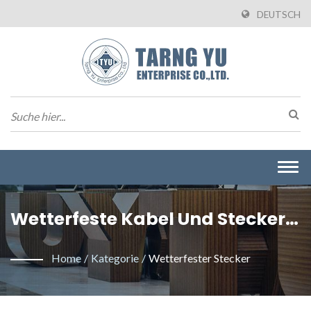
DEUTSCH
Togg
navi
Wetterfeste Kabel Und Stecker
Für Den Außenbereich. / Tarng
Home
/
Kategorie
/
Wetterfester Stecker
Yu Enterprise Co., Ltd. Ist Ein
Professioneller Hersteller, Der