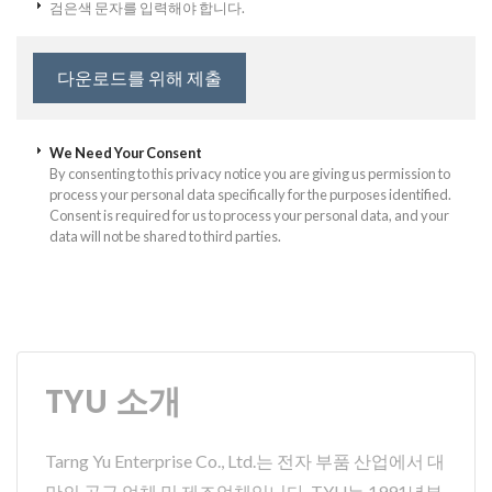
검은색 문자를 입력해야 합니다.
We Need Your Consent
By consenting to this privacy notice you are giving us permission to
process your personal data specifically for the purposes identified.
Consent is required for us to process your personal data, and your
data will not be shared to third parties.
TYU 소개
Tarng Yu Enterprise Co., Ltd.는 전자 부품 산업에서 대
만의 공급 업체 및 제조업체입니다. TYU는 1991년부