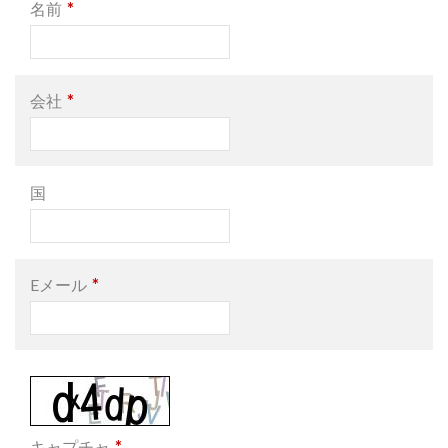
*
名前
*
会社
国
*
Eメール
*
キャプチャ