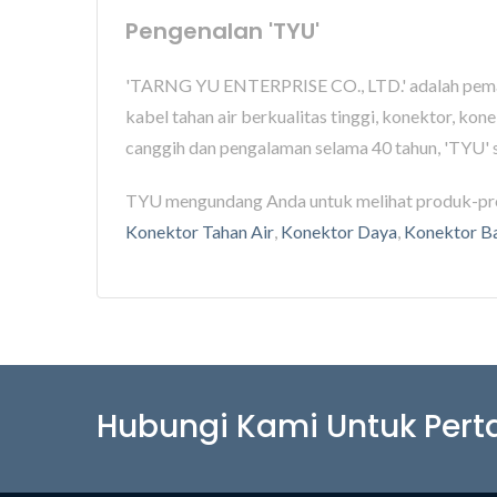
Pengenalan 'TYU'
'TARNG YU ENTERPRISE CO., LTD.' adalah pemas
kabel tahan air berkualitas tinggi, konektor, ko
canggih dan pengalaman selama 40 tahun, 'TYU' 
TYU mengundang Anda untuk melihat produk-pr
Konektor Tahan Air
,
Konektor Daya
,
Konektor Ba
Hubungi Kami Untuk Per