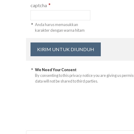
*
captcha
Anda harus memasukkan
karakter dengan warna hitam
We Need Your Consent
By consenting to this privacy notice you are giving us permis
data will not be shared to third parties.