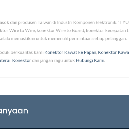
ok dan produsen Taiwan di Industri Komponen Elektronik. 'TYU
nektor Wire to Wire, konektor Wire to Board, konektor kecepatan 
selalu memastikan untuk memenuhi permintaan setiap pelanggan.
oduk berkualitas kami
Konektor Kawat ke Papan
,
Konektor Kawa
terai
,
Konektor
dan jangan ragu untuk
Hubungi Kami
.
tanyaan