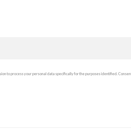
sion to process your personal data specifically for the purposes identified. Consen