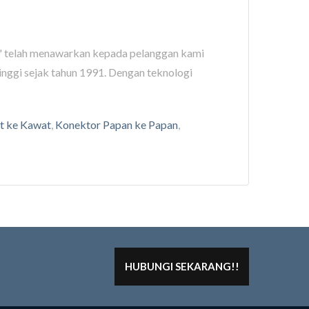
' telah menawarkan kepada pelanggan kami
tinggi sejak tahun 1991. Dengan teknologi
t ke Kawat
,
Konektor Papan ke Papan
,
HUBUNGI SEKARANG!!