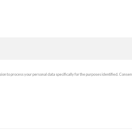
sion to process your personal data specifically for the purposes identified. Consen