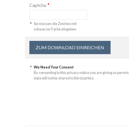
*
Captcha
Sie müssen die Zeichen mit
schwarzer Farbe eingeben
We Need Your Consent
By consenting to this privacy notice you are giving us permis
data will not be shared to third parties.