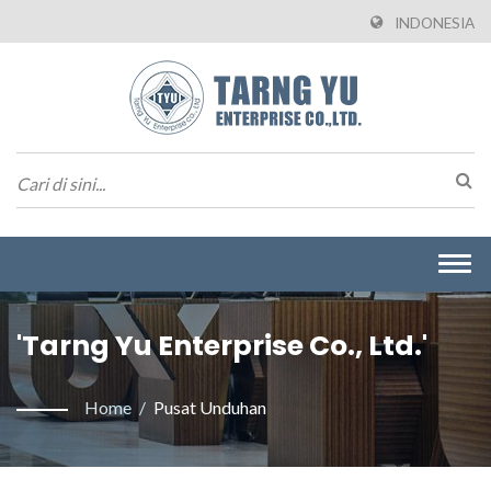
INDONESIA
Togg
navi
'Tarng Yu Enterprise Co., Ltd.'
Home
/
Pusat Unduhan