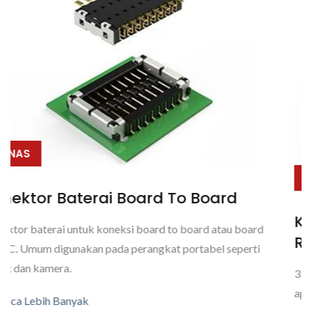
PANAS
rd
Kabel Hibrida Tahan Air Luar
au board
Ruangan
seperti
3 koneksi daya (maks) dengan 7 koneksi sinyal (ma
aplikasi tahan air di luar ruangan