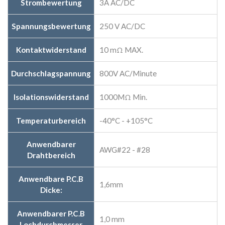
Strombewertung
3A AC/DC
Spannungsbewertung
250 V AC/DC
Kontaktwiderstand
10 mΩ MAX.
Durchschlagspannung
800V AC/Minute
Isolationswiderstand
1000MΩ Min.
Temperaturbereich
-40°C - +105°C
Anwendbarer
AWG#22 - #28
Drahtbereich
Anwendbare P.C.B
1,6mm
Dicke:
Anwendbarer P.C.B
1,0 mm
Lochdurchmesser