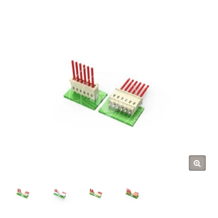
Tarng Yu Enterprise (TYU)