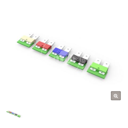
Tarng Yu Enterprise (TYU)