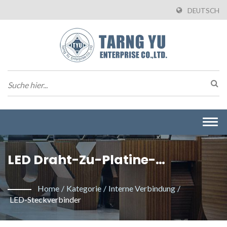
DEUTSCH
Togg
navi
LED Draht-Zu-Platine-
Anschlussklemme Einzelkreis. /
Home
/
Kategorie
/
Interne Verbindung
/
Hersteller Von Wire-To-Board-
LED-Steckverbinder
Steckverbindern Aus Taiwan |