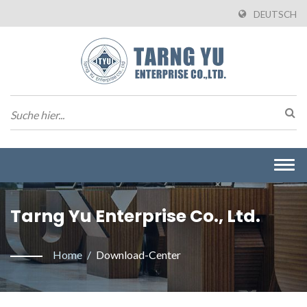
DEUTSCH
Togg
navi
Tarng Yu Enterprise Co., Ltd.
Home
/
Download-Center