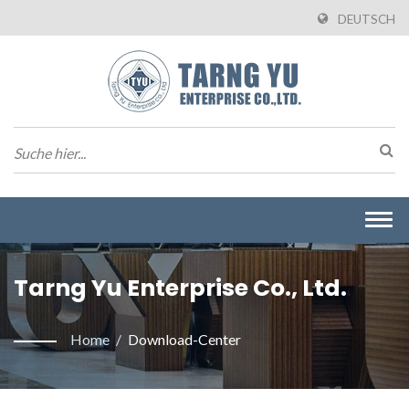
DEUTSCH
Togg
navi
Tarng Yu Enterprise Co., Ltd.
Home
/
Download-Center